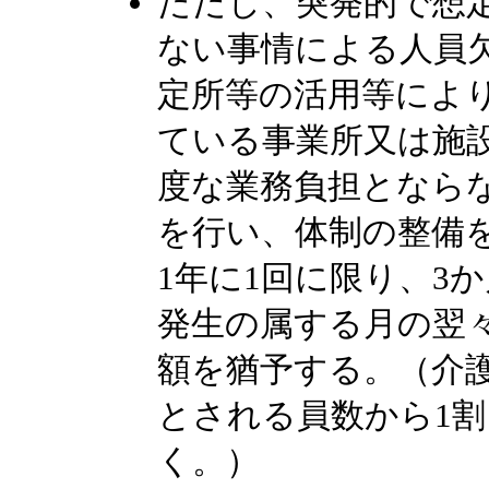
ただし、突発的で想
ない事情による人員
定所等の活用等によ
ている事業所又は施
度な業務負担となら
を行い、体制の整備
1年に1回に限り、3
発生の属する月の翌
額を猶予する。（介
とされる員数から1
く。）